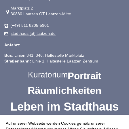
Link zur Google-Maps Navigation
Marktplatz 2
30880 Laatzen OT Laatzen-Mitte
(+49) 511 8205-5901
stadthaus [at] laatzen.de
Anfahrt:
Bus
: Linien 341, 346, Haltestelle Marktplatz
Straßenbahn:
Linie 1, Haltestelle Laatzen Zentrum
Kuratorium
Portrait
Räumlichkeiten
Leben im Stadthaus
Vereine, Verbände, Initiativen
Auf unserer Webseite werden Cookies gemäß unserer