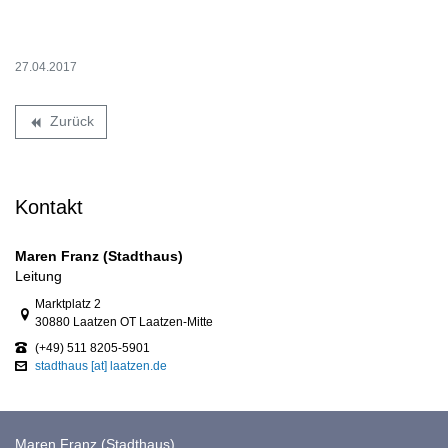
27.04.2017
Zurück
backward
Kontakt
Maren Franz (Stadthaus)
Leitung
Link zur Google-Maps Navigation
Marktplatz 2
30880 Laatzen OT Laatzen-Mitte
(+49) 511 8205-5901
stadthaus [at] laatzen.de
Maren Franz (Stadthaus)