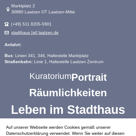
Link zur Google-Maps Navigation
Marktplatz 2
30880 Laatzen OT Laatzen-Mitte
(+49) 511 8205-5901
stadthaus [at] laatzen.de
Anfahrt:
Bus
: Linien 341, 346, Haltestelle Marktplatz
Straßenbahn:
Linie 1, Haltestelle Laatzen Zentrum
Kuratorium
Portrait
Räumlichkeiten
Leben im Stadthaus
Vereine, Verbände, Initiativen
Auf unserer Webseite werden Cookies gemäß unserer
Datenschutzerklärung verwendet. Wenn Sie weiter auf diesen
Familienservicebüro