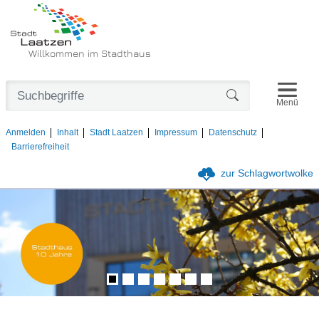
Willkommen im Stadthaus
Navigat
Formularschaltfl
Menü
Anmelden
Inhalt
Stadt Laatzen
Impressum
Datenschutz
Barrierefreiheit
zur Schlagwortwolke